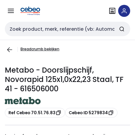
Overslaan
Overslaan
naar
naar
navigatie
inhoud
Zoekveld invoer
Breadcrumb bekijken
Metabo - Doorslijpschijf,
Novorapid 125x1,0x22,23 Staal, TF
41 - 616506000
Kopiëren
Kopiëren
Ref Cebeo 70.51.76.83
Cebeo ID 5279834