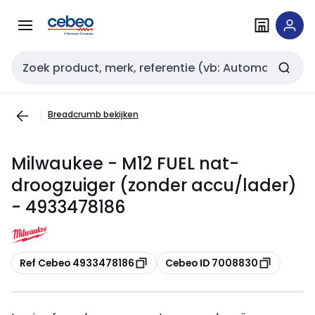
Overslaan
Overslaan
naar
naar
navigatie
inhoud
Zoekveld invoer
Breadcrumb bekijken
Milwaukee - M12 FUEL nat-
droogzuiger (zonder accu/lader)
- 4933478186
Kopiëren
Kopiëren
Ref Cebeo 4933478186
Cebeo ID 7008830