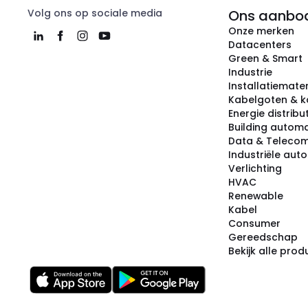
Volg ons op sociale media
Ons aanbo
Onze merken
Datacenters
Green & Smart
Industrie
Installatiemater
Kabelgoten & k
Energie distribu
Building automa
Data & Teleco
Industriële aut
Verlichting
HVAC
Renewable
Kabel
Consumer
Gereedschap
Bekijk alle pro