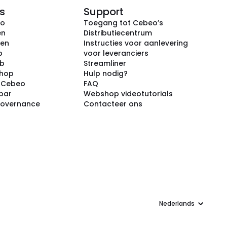
s
Support
eo
Toegang tot Cebeo’s
en
Distributiecentrum
ken
Instructies voor aanlevering
p
voor leveranciers
ub
Streamliner
shop
Hulp nodig?
j Cebeo
FAQ
par
Webshop videotutorials
Governance
Contacteer ons
Taal