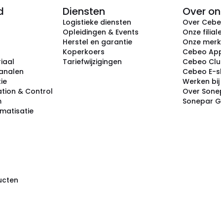
d
Diensten
Over on
Logistieke diensten
Over Ceb
Opleidingen & Events
Onze filial
Herstel en garantie
Onze mer
Koperkoers
Cebeo Ap
iaal
Tariefwijzigingen
Cebeo Cl
analen
Cebeo E-
tie
Werken bi
tion & Control
Over Sone
m
Sonepar 
omatisatie
ducten