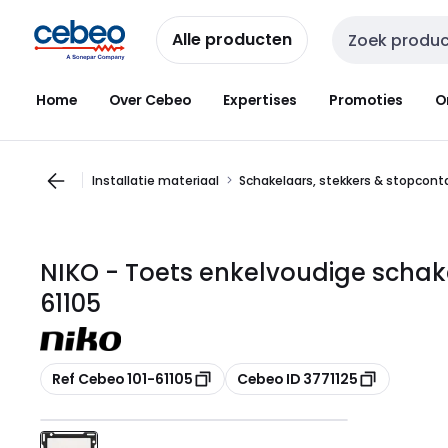
Overslaan
Overslaan
naar
naar
Alle producten
Zoekveld invoer
navigatie
inhoud
Home
Over Cebeo
Expertises
Promoties
O
Installatie materiaal
Schakelaars, stekkers & stopcon
NIKO - Toets enkelvoudige schake
61105
Kopiëren
Kopiëren
Ref Cebeo 101-61105
Cebeo ID 3771125