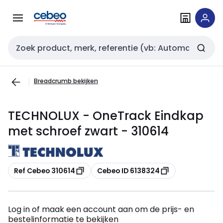
Overslaan
Overslaan
naar
naar
navigatie
inhoud
Zoekveld invoer
Breadcrumb bekijken
TECHNOLUX - OneTrack Eindkap
met schroef zwart - 310614
Kopiëren
Kopiëren
Ref Cebeo 310614
Cebeo ID 6138324
Log in of maak een account aan om de prijs- en
bestelinformatie te bekijken