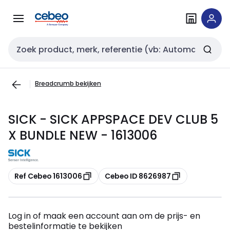
Overslaan
Overslaan
naar
naar
navigatie
inhoud
Zoekveld invoer
Breadcrumb bekijken
SICK - SICK APPSPACE DEV CLUB 5
X BUNDLE NEW - 1613006
Kopiëren
Kopiëren
Ref Cebeo 1613006
Cebeo ID 8626987
Log in of maak een account aan om de prijs- en
bestelinformatie te bekijken