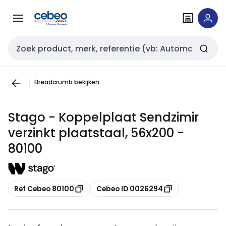
Overslaan
Overslaan
naar
naar
navigatie
inhoud
Zoekveld invoer
Breadcrumb bekijken
Stago - Koppelplaat Sendzimir
verzinkt plaatstaal, 56x200 -
80100
Kopiëren
Kopiëren
Ref Cebeo 80100
Cebeo ID 0026294