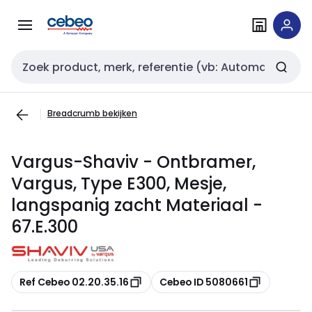
Overslaan
Overslaan
naar
naar
navigatie
inhoud
Zoekveld invoer
Breadcrumb bekijken
Vargus-Shaviv - Ontbramer,
Vargus, Type E300, Mesje,
langspanig zacht Materiaal -
67.E.300
Kopiëren
Kopiëren
Ref Cebeo 02.20.35.16
Cebeo ID 5080661