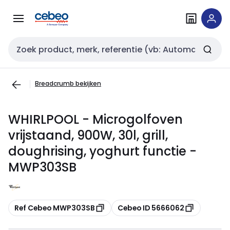
Overslaan
Overslaan
naar
naar
navigatie
inhoud
Zoekveld invoer
Breadcrumb bekijken
WHIRLPOOL - Microgolfoven
vrijstaand, 900W, 30l, grill,
doughrising, yoghurt functie -
MWP303SB
Kopiëren
Kopiëren
Ref Cebeo MWP303SB
Cebeo ID 5666062