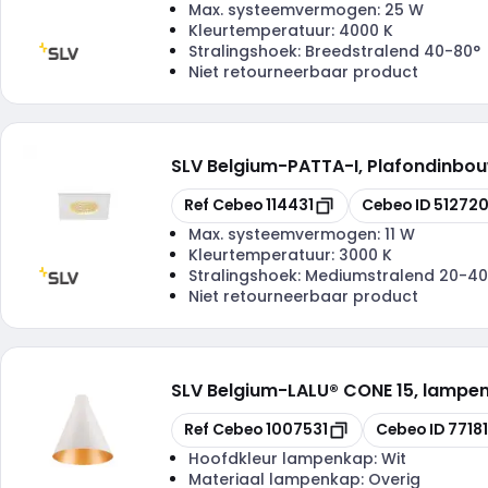
Max. systeemvermogen:
25 W
Kleurtemperatuur:
4000 K
Stralingshoek:
Breedstralend 40-80°
Niet retourneerbaar product
SLV Belgium
-
PATTA-I, Plafondinbouw
Kopiëren
Kopiëren
Ref Cebeo
114431
Cebeo ID
51272
Max. systeemvermogen:
11 W
Kleurtemperatuur:
3000 K
Stralingshoek:
Mediumstralend 20-40
Niet retourneerbaar product
SLV Belgium
-
LALU® CONE 15, lampen
Kopiëren
Kopiëren
Ref Cebeo
1007531
Cebeo ID
7718
Hoofdkleur lampenkap:
Wit
Materiaal lampenkap:
Overig