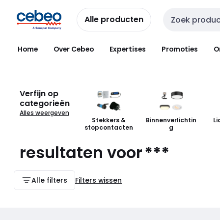
Overslaan
Overslaan
naar
naar
Alle producten
Zoekveld invoer
navigatie
inhoud
Home
Over Cebeo
Expertises
Promoties
O
Verfijn op
categorieën
Alles weergeven
Stekkers &
Binnenverlichtin
Li
stopcontacten
g
resultaten voor
***
Alle filters
Filters wissen