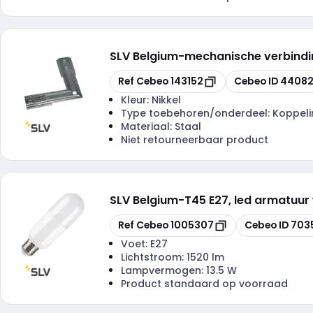
SLV Belgium
-
mechanische verbindin
Kopiëren
Kopiëren
Ref Cebeo
143152
Cebeo ID
44082
Kleur:
Nikkel
Type toebehoren/onderdeel:
Koppeli
Materiaal:
Staal
Niet retourneerbaar product
SLV Belgium
-
T45 E27, led armatuur
Kopiëren
Kopiëren
Ref Cebeo
1005307
Cebeo ID
703
Voet:
E27
Lichtstroom:
1520 lm
Lampvermogen:
13.5 W
Product standaard op voorraad