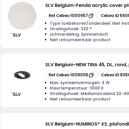
SLV Belgium
-
Fenda acrylic cover 
Kopiëren
Kopiëren
Ref Cebeo
1000957
Cebeo ID
560
Type toebehoren/onderdeel:
Niet ins
Stralingshoek:
320 °
Lichtverdeling:
Symmetrisch
Niet retourneerbaar product
SLV Belgium
-
NEW TRIA 45, DL, rond
Kopiëren
Kopiëren
Ref Cebeo
1009005
Cebeo ID
835
Max. systeemvermogen:
4 W
Kleurtemperatuur:
3000 K
Stralingshoek:
Mediumstralend 20-40
Niet retourneerbaar product
SLV Belgium
-
NUMINOS® XS, plafond