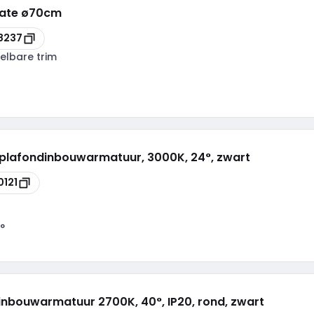
plate ø70cm
8237
telbare trim
, plafondinbouwarmatuur, 3000K, 24°, zwart
0121
°
inbouwarmatuur 2700K, 40°, IP20, rond, zwart