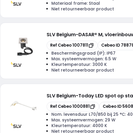
Materiaal frame:
Staal
Niet retourneerbaar product
SLV Belgium
-
DASAR® M, vloerinbouwa
Kopiëren
Kopiëren
Ref Cebeo
1007811
Cebeo ID
7887
Beschermingsgraad (IP):
IP67
Max. systeemvermogen:
6.5 W
Kleurtemperatuur:
3000 K
Niet retourneerbaar product
SLV Belgium
-
Today LED spot op sta
Kopiëren
Kopiëren
Ref Cebeo
1000881
Cebeo ID
560
Nom. levensduur L70/B50 bij 25 °C:
40
Max. systeemvermogen:
29 W
Kleurtemperatuur:
4000 K
Niet retourneerbaar product