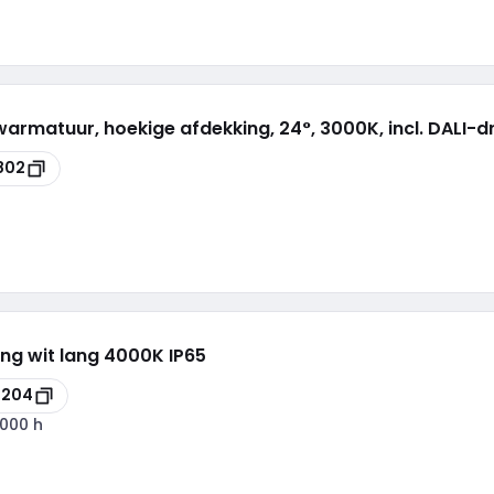
rmatuur, hoekige afdekking, 24°, 3000K, incl. DALI-dr
802
ng wit lang 4000K IP65
8204
000 h