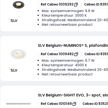
Kopiëren
Kopiëren
Ref Cebeo
1009292
Cebeo ID
835
Max. systeemvermogen:
6.9 W
Kleurtemperatuur:
3000 K
Stralingshoek:
Mediumstralend 20-40
Niet retourneerbaar product
SLV Belgium
-
NUMINOS® S, plafondin
Kopiëren
Kopiëren
Ref Cebeo
1009482
Cebeo ID
8351
Max. systeemvermogen:
6.7 W
Kleurtemperatuur:
4000 K
Stralingshoek:
Mediumstralend 20-40
Niet retourneerbaar product
SLV Belgium
-
SIGHT EVO, 3~ spot, sin
Kopiëren
Kopiëren
Ref Cebeo
1010149
Cebeo ID
8352