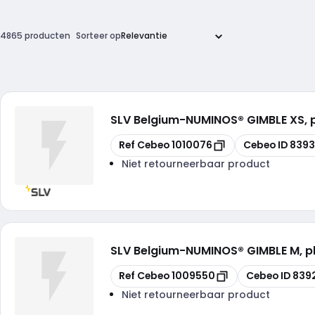
4865 producten
Sorteer op
SLV Belgium
-
NUMINOS® GIMBLE XS,
Kopiëren
Kopiëren
Ref Cebeo
1010076
Cebeo ID
8393
Niet retourneerbaar product
SLV Belgium
-
NUMINOS® GIMBLE M, p
Kopiëren
Kopiëren
Ref Cebeo
1009550
Cebeo ID
839
Niet retourneerbaar product