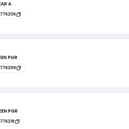
EAR A
8776206
EEN PGR
8776209
EEN PGR
776218