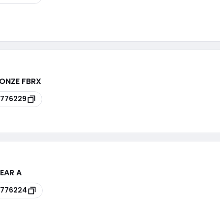
RONZE FBRX
776229
LEAR A
8776224