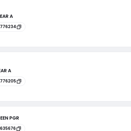
LEAR A
8776234
EAR A
8776205
REEN PGR
635676