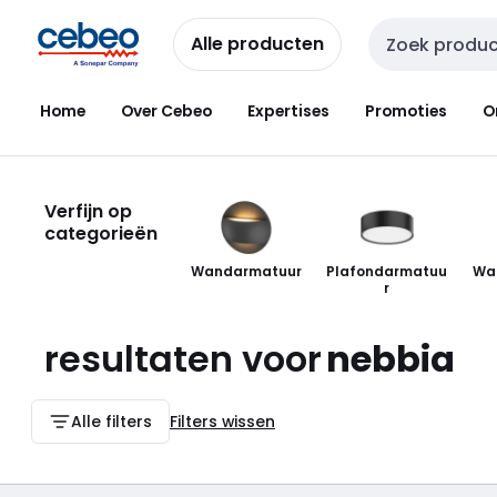
Overslaan
Overslaan
naar
naar
Alle producten
Zoekveld invoer
navigatie
inhoud
Home
Over Cebeo
Expertises
Promoties
O
Verfijn op
categorieën
Wandarmatuur
Plafondarmatuu
Wa
r
resultaten voor
nebbia
Alle filters
Filters wissen