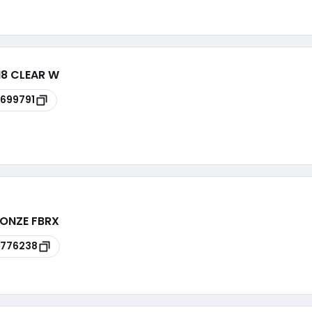
M8 CLEAR W
699791
RONZE FBRX
776238