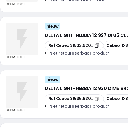
nieuw
DELTA LIGHT
-
NEBBIA 12 927 DIM5 CL
Kopiëren
Kopiëren
Ref Cebeo
31532.9205-A
Cebeo ID
8
Niet retourneerbaar product
nieuw
DELTA LIGHT
-
NEBBIA 12 930 DIM5 B
Kopiëren
Kopiëren
Ref Cebeo
31535.9305-FBRX
Cebeo ID
Niet retourneerbaar product