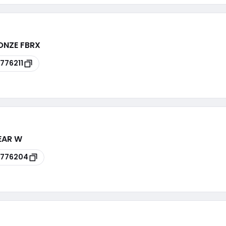
RONZE FBRX
776211
LEAR W
8776204