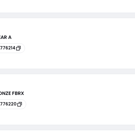
EAR A
776214
RONZE FBRX
8776220