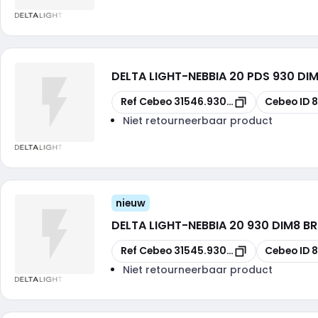
DELTA LIGHT
-
NEBBIA 20 PDS 930 DI
Kopiëren
Kopiëren
Ref Cebeo
31546.9308.W
Cebeo ID
8
Niet retourneerbaar product
nieuw
DELTA LIGHT
-
NEBBIA 20 930 DIM8 B
Kopiëren
Kopiëren
Ref Cebeo
31545.9308-FBRX
Cebeo ID
8
Niet retourneerbaar product