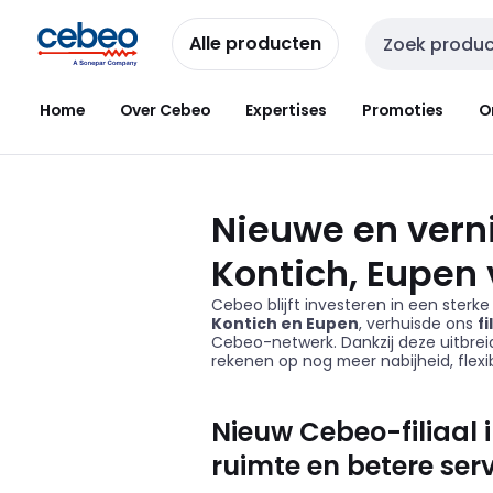
Overslaan
Overslaan
naar
naar
Alle producten
Zoekveld invoer
navigatie
inhoud
Home
Over Cebeo
Expertises
Promoties
O
Nieuwe en vern
Kontich, Eupen 
Cebeo
blijft investeren in een ster
Kontich en Eupen
, verhuisde ons
f
Cebeo
-netwerk. Dankzij deze uitbre
rekenen op nog meer nabijheid, flexibi
Nieuw Cebeo-filiaal 
ruimte en betere ser