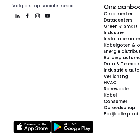
Volg ons op sociale media
Ons aanbo
Onze merken
Datacenters
Green & Smart
Industrie
Installatiemater
Kabelgoten & k
Energie distribu
Building automa
Data & Teleco
Industriële aut
Verlichting
HVAC
Renewable
Kabel
Consumer
Gereedschap
Bekijk alle pro