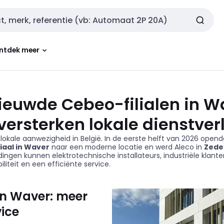
ntdek meer
ieuwde Cebeo-filialen in W
versterken lokale dienstver
ke lokale aanwezigheid in België. In de eerste helft van 2026 op
iliaal in Waver
naar een moderne locatie en werd
Aleco
in
Zed
idingen kunnen elektrotechnische installateurs, industriële klan
liteit en een efficiënte service.
in Waver: meer
vice