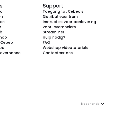
s
Support
eo
Toegang tot Cebeo’s
en
Distributiecentrum
ken
Instructies voor aanlevering
p
voor leveranciers
ub
Streamliner
shop
Hulp nodig?
j Cebeo
FAQ
par
Webshop videotutorials
Governance
Contacteer ons
Taal