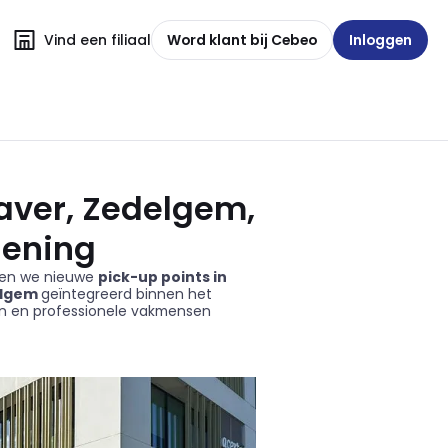
Vind een filiaal
Word klant bij Cebeo
Inloggen
aver, Zedelgem,
lening
enden we nieuwe
pick-up points in
elgem
geïntegreerd binnen het
ten en professionele vakmensen