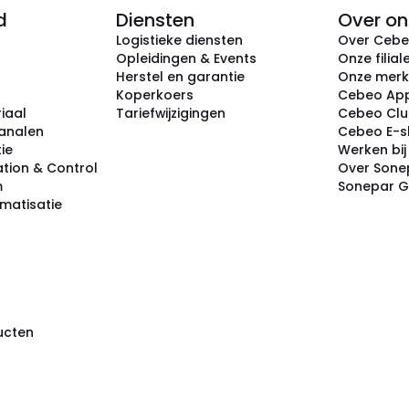
d
Diensten
Over on
Logistieke diensten
Over Ceb
Opleidingen & Events
Onze filial
Herstel en garantie
Onze mer
Koperkoers
Cebeo Ap
iaal
Tariefwijzigingen
Cebeo Cl
analen
Cebeo E-
tie
Werken bi
tion & Control
Over Sone
m
Sonepar 
omatisatie
ducten