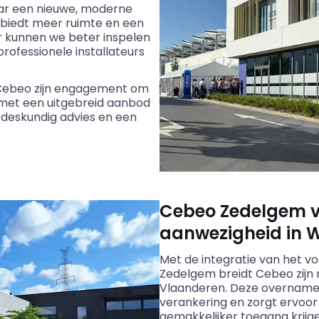
naar een nieuwe, moderne
e biedt meer ruimte en een
 kunnen we beter inspelen
rofessionele installateurs
Cebeo
zijn engagement om
 met een uitgebreid aanbod
 deskundig advies en een
Cebeo Zedelgem v
aanwezigheid in 
Met de integratie van het v
Zedelgem breidt
Cebeo
zijn
Vlaanderen. Deze overname 
verankering en zorgt ervoor 
gemakkelijker toegang krijg