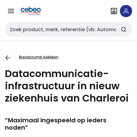
Overslaan
Overslaan
naar
naar
navigatie
inhoud
Zoekveld invoer
Breadcrumb bekijken
Datacommunicatie-
infrastructuur in nieuw
ziekenhuis van Charleroi
“Maximaal ingespeeld op ieders
noden”