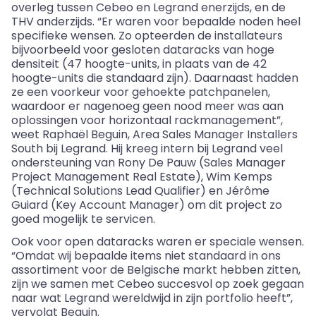
overleg tussen Cebeo en Legrand enerzijds, en de
THV anderzijds. “Er waren voor bepaalde noden heel
specifieke wensen. Zo opteerden de installateurs
bijvoorbeeld voor gesloten dataracks van hoge
densiteit (47 hoogte-units, in plaats van de 42
hoogte-units die standaard zijn). Daarnaast hadden
ze een voorkeur voor gehoekte patchpanelen,
waardoor er nagenoeg geen nood meer was aan
oplossingen voor horizontaal rackmanagement”,
weet Raphaël Beguin, Area Sales Manager Installers
South bij Legrand. Hij kreeg intern bij Legrand veel
ondersteuning van Rony De Pauw (Sales Manager
Project Management Real Estate), Wim Kemps
(Technical Solutions Lead Qualifier) en Jérôme
Guiard (Key Account Manager) om dit project zo
goed mogelijk te servicen.
Ook voor open dataracks waren er speciale wensen.
“Omdat wij bepaalde items niet standaard in ons
assortiment voor de Belgische markt hebben zitten,
zijn we samen met Cebeo succesvol op zoek gegaan
naar wat Legrand wereldwijd in zijn portfolio heeft”,
vervolgt Beguin.