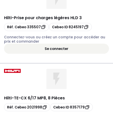
Hilti
-
Prise pour charges légères HLD 3
Copier
Copier
Réf. Cebeo
335507
Cebeo ID
8245197
Connectez-vous ou créez un compte pour accéder au
prix et commander
Se connecter
Hilti
-
TE-CX 6/17 MP8, 8 Pièces
Copier
Copier
Réf. Cebeo
2021998
Cebeo ID
8357179