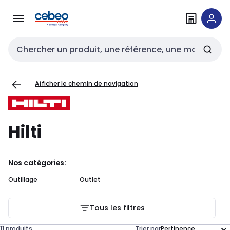
Passer à la
Passer
navigation
au
contenu
Entrée de recherche
Afficher le chemin de navigation
Hilti
Nos catégories:
Outillage
Outlet
Tous les filtres
11 produits
Trier par