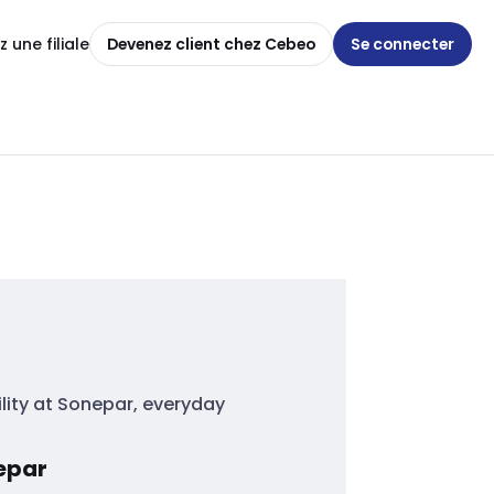
 une filiale
Devenez client chez Cebeo
Se connecter
lity at Sonepar, everyday
epar