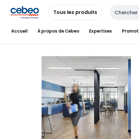
Passer à la
Passer
navigation
au
Tous les produits
Entrée de re
contenu
Accueil
À propos de Cebeo
Expertises
Promot