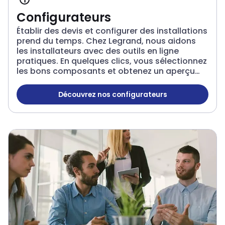
Configurateurs
Établir des devis et configurer des installations
prend du temps. Chez Legrand, nous aidons
les installateurs avec des outils en ligne
pratiques. En quelques clics, vous sélectionnez
les bons composants et obtenez un aperçu
clair des produits. Cela permet de gagner du
temps et de réduire le risque d’erreurs ou de
Découvrez nos configurateurs
Configurateurs
commandes incorrectes. Essayez nos outils de
calcul dès aujourd’hui et découvrez leur facilité
d’utilisation !