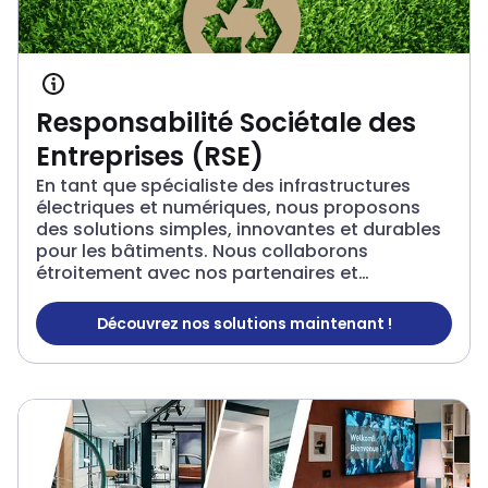
Responsabilité Sociétale des
Entreprises (RSE)
En tant que spécialiste des infrastructures
électriques et numériques, nous proposons
des solutions simples, innovantes et durables
pour les bâtiments. Nous collaborons
étroitement avec nos partenaires et
optimisons nos processus internes afin de
réduire notre impact environnemental et
Découvrez nos solutions maintenant !
Responsabilité Sociétale de
sociétal. Nos priorités incluent la réduction de
notre empreinte écologique, le
développement d’une économie circulaire et
la mise en place de produits et emballages
durables.