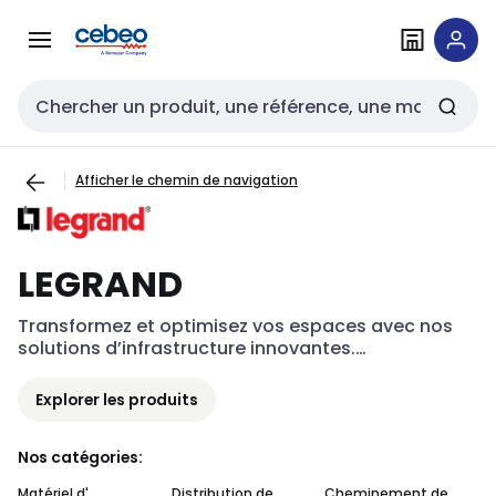
Passer à la
Passer
navigation
au
contenu
Entrée de recherche
Afficher le chemin de navigation
LEGRAND
Transformez et optimisez vos espaces avec nos 
solutions d’infrastructure innovantes.

Chez Legrand, nous avons l’expertise pour 
transformer les espaces. Ceux où nous vivons, 
Explorer les produits
travaillons et nous retrouvons. Grâce à nos 
infrastructures d’alimentation électrique, 
d’éclairage et numériques, nous apportons un 
Nos catégories:
contrôle total aux espaces dédiés aux entreprises, 
Matériel d'
Distribution de
Cheminement de
Au