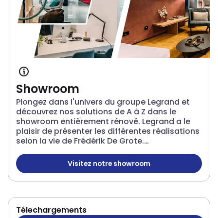
Showroom
Plongez dans l'univers du groupe Legrand et
découvrez nos solutions de A à Z dans le
showroom entièrement rénové. Legrand a le
plaisir de présenter les différentes réalisations
selon la vie de Frédérik De Grote.
L'entrepreneur qui a choisi les solutions
globales de Legrand pour sa vie privée et
Visitez notre showroom
Showroom
professionnelle.
Télechargements