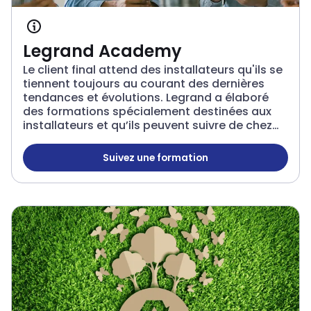
Legrand Academy
Le client final attend des installateurs qu'ils se
tiennent toujours au courant des dernières
tendances et évolutions. Legrand a élaboré
des formations spécialement destinées aux
installateurs et qu’ils peuvent suivre de chez
eux ou en présentiel dans nos locaux. De cette
manière, vous êtes toujours informés des
Suivez une formation
Legrand Academy
dernières innovations sur le marché.