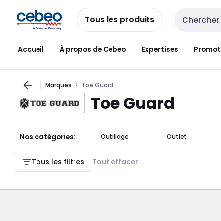
Passer à la
Passer
navigation
au
Tous les produits
Entrée de re
contenu
Accueil
À propos de Cebeo
Expertises
Promot
Marques
Toe Guard
Toe Guard
Nos catégories:
Outillage
Outlet
Tous les filtres
Tout effacer