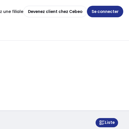
 une filiale
Devenez client chez Cebeo
Se connecter
Liste