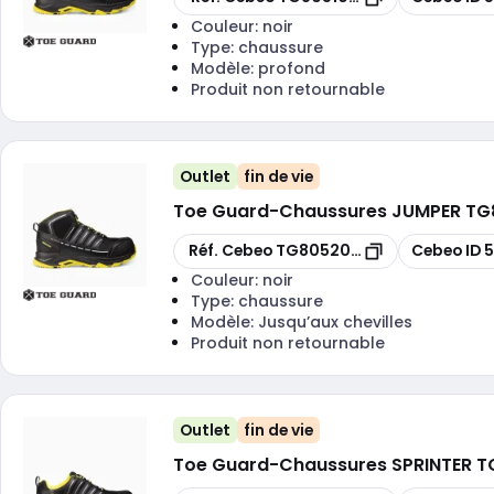
Couleur:
noir
Type:
chaussure
Modèle:
profond
Produit non retournable
Outlet
fin de vie
Toe Guard
-
Chaussures JUMPER TG80
Copier
Copier
Réf. Cebeo
TG8052046
Cebeo ID
Couleur:
noir
Type:
chaussure
Modèle:
Jusqu’aux chevilles
Produit non retournable
Outlet
fin de vie
Toe Guard
-
Chaussures SPRINTER TG