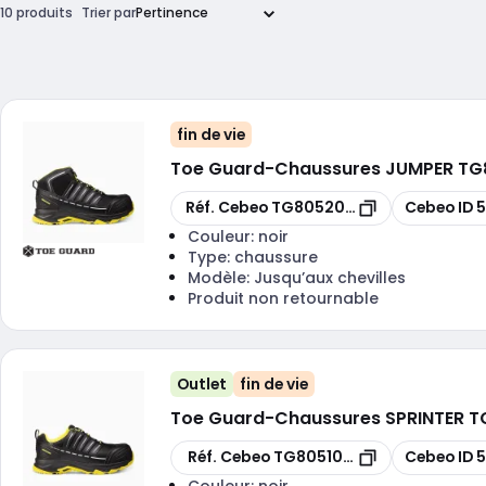
10 produits
Trier par
fin de vie
Toe Guard
-
Chaussures JUMPER TG80
Copier
Copier
Réf. Cebeo
TG8052043
Cebeo ID
Couleur:
noir
Type:
chaussure
Modèle:
Jusqu’aux chevilles
Produit non retournable
Outlet
fin de vie
Toe Guard
-
Chaussures SPRINTER TG
Copier
Copier
Réf. Cebeo
TG8051045
Cebeo ID
Couleur:
noir