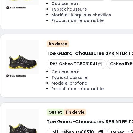
Couleur:
noir
Type:
chaussure
Modèle:
Jusqu’aux chevilles
Produit non retournable
fin de vie
Toe Guard
-
Chaussures SPRINTER TG8
Copier
Copier
Réf. Cebeo
TG8051041
Cebeo ID
5
Couleur:
noir
Type:
chaussure
Modèle:
profond
Produit non retournable
Outlet
fin de vie
Toe Guard
-
Chaussures SPRINTER TG
Copier
Copier
Réf. Cebeo
TG8051044
Cebeo ID