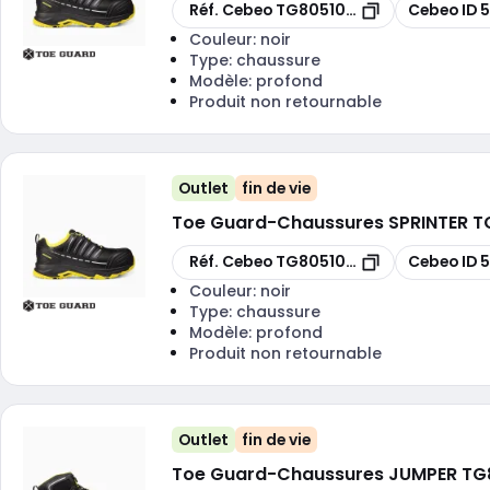
Copier
Copier
Réf. Cebeo
TG8051046
Cebeo ID
Couleur:
noir
Type:
chaussure
Modèle:
profond
Produit non retournable
Outlet
fin de vie
Toe Guard
-
Chaussures SPRINTER TG
Copier
Copier
Réf. Cebeo
TG8051042
Cebeo ID
Couleur:
noir
Type:
chaussure
Modèle:
profond
Produit non retournable
Outlet
fin de vie
Toe Guard
-
Chaussures JUMPER TG80