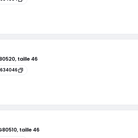
520, taille 46
5634046
80510, taille 46