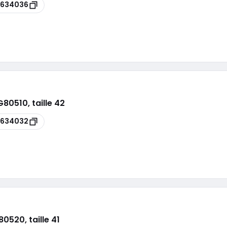
5634036
80510, taille 42
5634032
520, taille 41