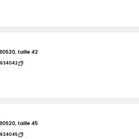
520, taille 42
5634042
520, taille 45
5634045