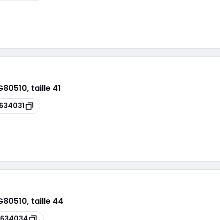
0510, taille 41
634031
80510, taille 44
5634034