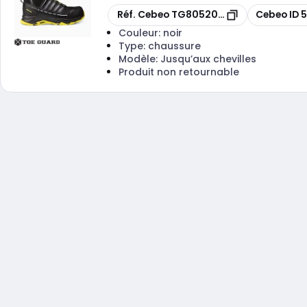
Copier
Copier
Réf. Cebeo
TG8052041
Cebeo ID
5
Couleur:
noir
Type:
chaussure
Modèle:
Jusqu’aux chevilles
Produit non retournable