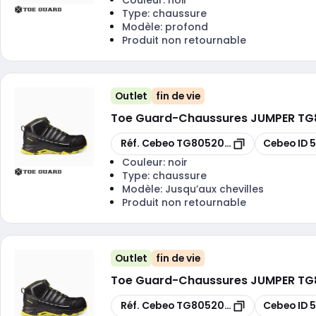
Type:
chaussure
Modèle:
profond
Produit non retournable
Outlet
fin de vie
Toe Guard
-
Chaussures JUMPER TG80
Copier
Copier
Réf. Cebeo
TG8052042
Cebeo ID
Couleur:
noir
Type:
chaussure
Modèle:
Jusqu’aux chevilles
Produit non retournable
Outlet
fin de vie
Toe Guard
-
Chaussures JUMPER TG80
Copier
Copier
Réf. Cebeo
TG8052045
Cebeo ID