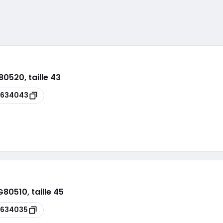
520, taille 43
5634043
80510, taille 45
5634035