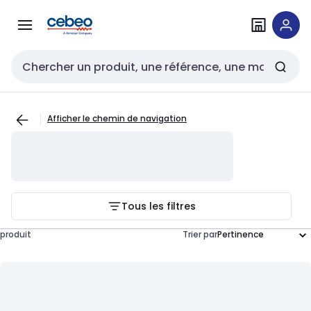
Passer à la
Passer
navigation
au
contenu
Entrée de recherche
Afficher le chemin de navigation
Tous les filtres
produit
Trier par