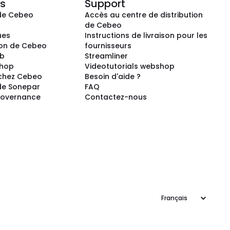
s
Support
de Cebeo
Accès au centre de distribution
s
de Cebeo
ues
Instructions de livraison pour les
ion de Cebeo
fournisseurs
ub
Streamliner
shop
Videotutorials webshop
 chez Cebeo
Besoin d'aide ?
de Sonepar
FAQ
Governance
Contactez-nous
Langage