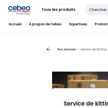
Passer à la
Passer
navigation
au
Tous les produits
Entrée de re
contenu
Accueil
À propos de Cebeo
Expertises
Promot
Nos services
Service de Kitting
Service de kitt