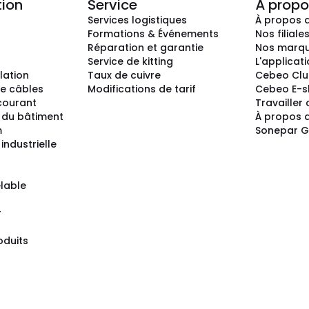
tion
Service
À propo
Services logistiques
À propos 
Formations & Événements
Nos filiale
Réparation et garantie
Nos marq
Service de kitting
L'applicat
llation
Taux de cuivre
Cebeo Cl
e câbles
Modifications de tarif
Cebeo E-
 courant
Travailler
 du bâtiment
À propos 
m
Sonepar 
industrielle
lable
r
oduits