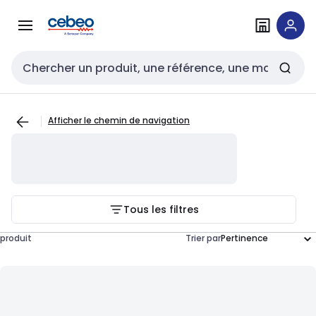
Passer à la
Passer
navigation
au
contenu
Entrée de recherche
Afficher le chemin de navigation
Tous les filtres
produit
Trier par