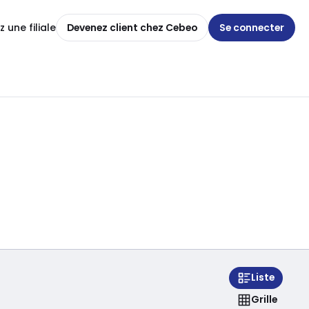
 une filiale
Devenez client chez Cebeo
Se connecter
Liste
Grille