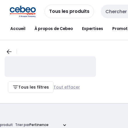
Passer à la
Passer
navigation
au
Tous les produits
Entrée de re
contenu
Accueil
À propos de Cebeo
Expertises
Promot
Tous les filtres
Tout effacer
produit
Trier par