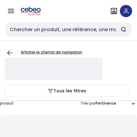
Passer à la
Passer
navigation
au
contenu
Entrée de recherche
Afficher le chemin de navigation
Tous les filtres
produit
Trier par