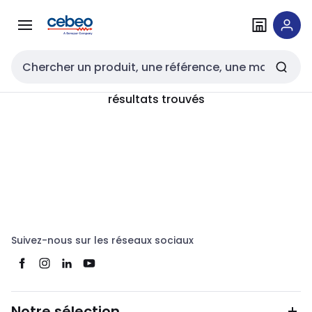
Passer à la
Passer
navigation
au
contenu
Entrée de recherche
résultats trouvés
Suivez-nous sur les réseaux sociaux
Notre sélection