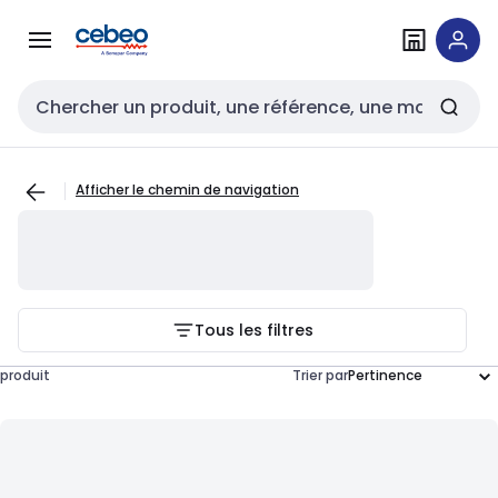
Passer à la
Passer
navigation
au
contenu
Entrée de recherche
Afficher le chemin de navigation
Tous les filtres
produit
Trier par