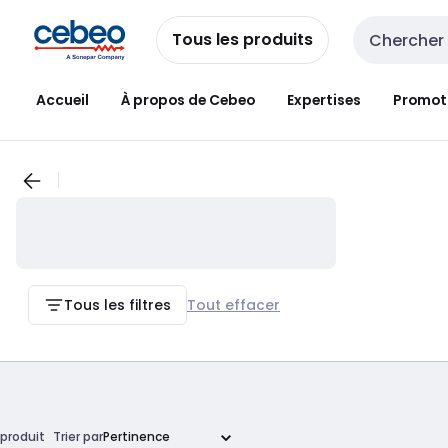
Passer à la
Passer
navigation
au
Tous les produits
Entrée de re
contenu
Accueil
À propos de Cebeo
Expertises
Promot
Tous les filtres
Tout effacer
produit
Trier par