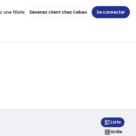
 une filiale
Devenez client chez Cebeo
Se connecter
Liste
Grille