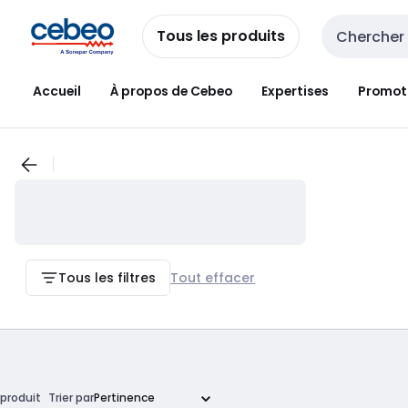
Passer à la
Passer
navigation
au
Tous les produits
Entrée de re
contenu
Accueil
À propos de Cebeo
Expertises
Promot
Tous les filtres
Tout effacer
produit
Trier par