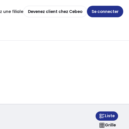
 une filiale
Devenez client chez Cebeo
Se connecter
Liste
Grille