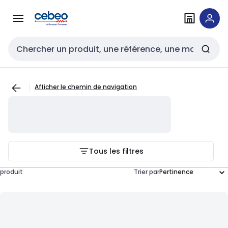
Passer à la
Passer
navigation
au
contenu
Entrée de recherche
Afficher le chemin de navigation
Tous les filtres
produit
Trier par