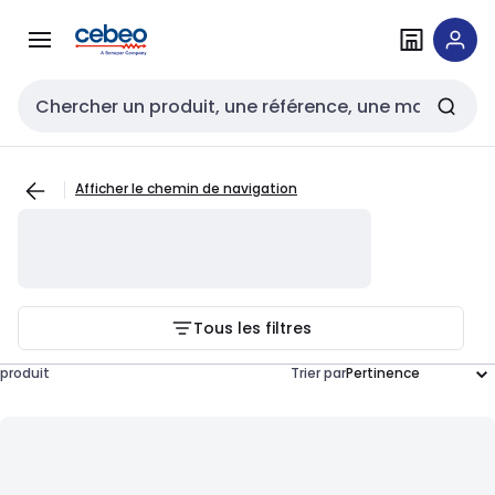
Passer à la
Passer
navigation
au
contenu
Entrée de recherche
Afficher le chemin de navigation
Tous les filtres
produit
Trier par