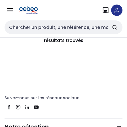
Passer à la
Passer
navigation
au
contenu
Entrée de recherche
résultats trouvés
Suivez-nous sur les réseaux sociaux
Notre sélection