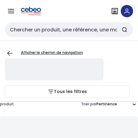
Passer à la
Passer
navigation
au
contenu
Entrée de recherche
Afficher le chemin de navigation
Tous les filtres
produit
Trier par