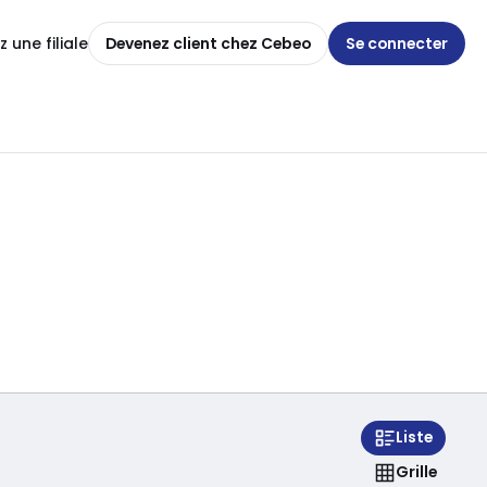
 une filiale
Devenez client chez Cebeo
Se connecter
Liste
Grille