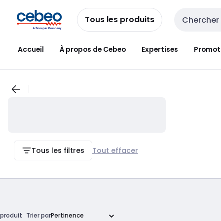
Passer à la
Passer
navigation
au
Tous les produits
Entrée de re
contenu
Accueil
À propos de Cebeo
Expertises
Promot
Tous les filtres
Tout effacer
produit
Trier par