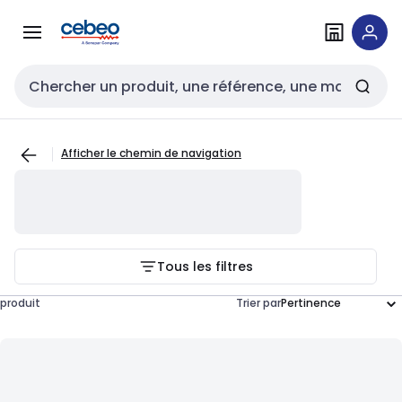
Passer à la
Passer
navigation
au
contenu
Entrée de recherche
Afficher le chemin de navigation
Tous les filtres
produit
Trier par