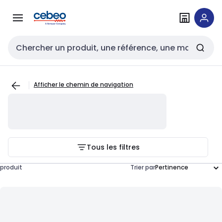
Passer à la
Passer
navigation
au
contenu
Entrée de recherche
Afficher le chemin de navigation
Tous les filtres
produit
Trier par