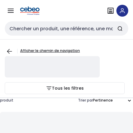
Passer à la
Passer
navigation
au
contenu
Entrée de recherche
Afficher le chemin de navigation
Tous les filtres
produit
Trier par