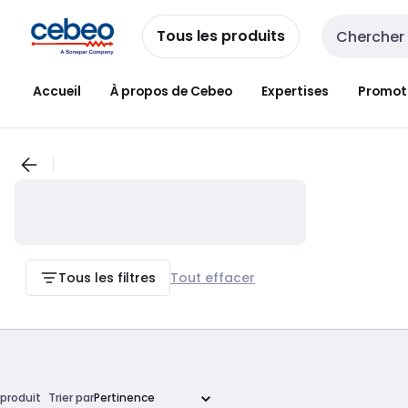
Passer à la
Passer
navigation
au
Tous les produits
Entrée de re
contenu
Accueil
À propos de Cebeo
Expertises
Promot
Tous les filtres
Tout effacer
produit
Trier par