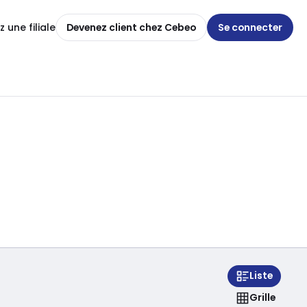
 une filiale
Devenez client chez Cebeo
Se connecter
Liste
Grille