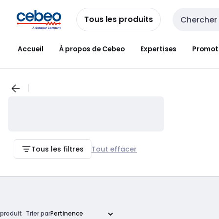
Passer à la
Passer
navigation
au
Tous les produits
Entrée de re
contenu
Accueil
À propos de Cebeo
Expertises
Promot
Tous les filtres
Tout effacer
produit
Trier par