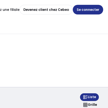
 une filiale
Devenez client chez Cebeo
Se connecter
Liste
Grille