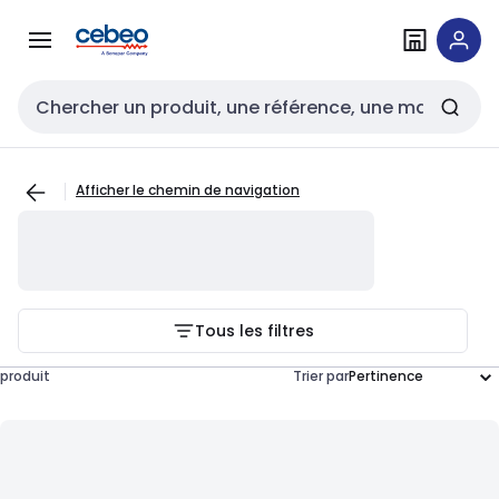
Passer à la
Passer
navigation
au
contenu
Entrée de recherche
Afficher le chemin de navigation
Tous les filtres
produit
Trier par