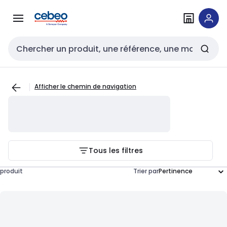
Passer à la
Passer
navigation
au
contenu
Entrée de recherche
Afficher le chemin de navigation
Tous les filtres
produit
Trier par