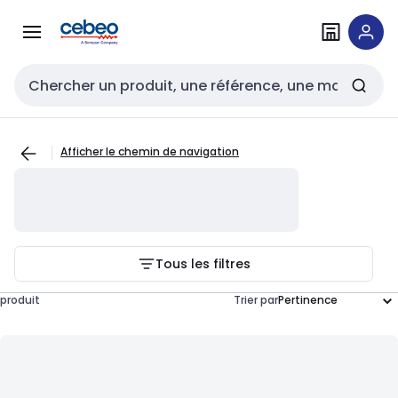
Passer à la
Passer
navigation
au
contenu
Entrée de recherche
Afficher le chemin de navigation
Tous les filtres
produit
Trier par