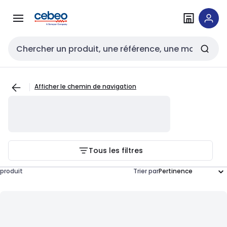
Passer à la
Passer
navigation
au
contenu
Entrée de recherche
Afficher le chemin de navigation
Tous les filtres
produit
Trier par