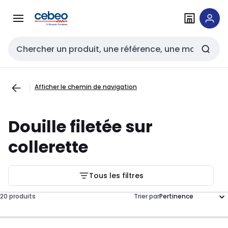
Passer à la
Passer
navigation
au
contenu
Entrée de recherche
Afficher le chemin de navigation
Douille filetée sur
collerette
Tous les filtres
20 produits
Trier par