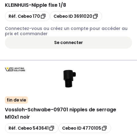
KLEINHUIS
-
Nipple fixe 1/8
Copier
Copier
Réf. Cebeo
170
Cebeo ID
3691020
Connectez-vous ou créez un compte pour accéder au
prix et commander
Se connecter
fin de vie
Vossloh-Schwabe
-
09701 nipples de serrage
M10x1 noir
Copier
Copier
Réf. Cebeo
543641
Cebeo ID
4770105