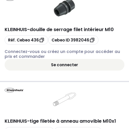
KLEINHUIS
-
douille de serrage filet intérieur M10
Copier
Copier
Réf. Cebeo
436
Cebeo ID
3982046
Connectez-vous ou créez un compte pour accéder au
prix et commander
Se connecter
KLEINHUIS
-
tige filetée à anneau amovible M10x1