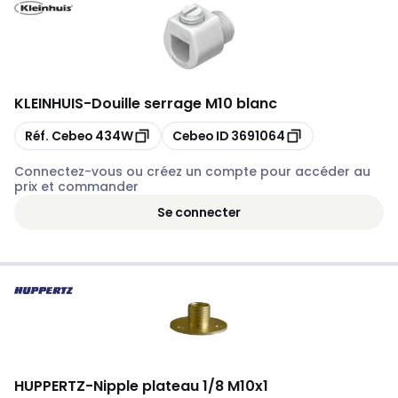
KLEINHUIS
-
Douille serrage M10 blanc
Copier
Copier
Réf. Cebeo
434W
Cebeo ID
3691064
Connectez-vous ou créez un compte pour accéder au
prix et commander
Se connecter
HUPPERTZ
-
Nipple plateau 1/8 M10x1