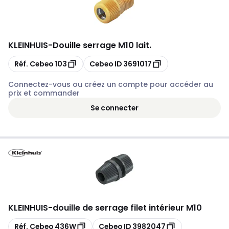
KLEINHUIS
-
Douille serrage M10 lait.
Copier
Copier
Réf. Cebeo
103
Cebeo ID
3691017
Connectez-vous ou créez un compte pour accéder au
prix et commander
Se connecter
KLEINHUIS
-
douille de serrage filet intérieur M10
Copier
Copier
Réf. Cebeo
436W
Cebeo ID
3982047