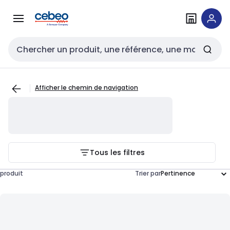
Passer à la
Passer
navigation
au
contenu
Entrée de recherche
Afficher le chemin de navigation
Tous les filtres
produit
Trier par