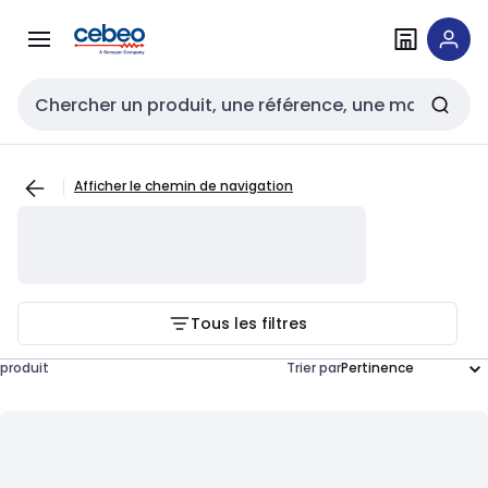
Passer à la
Passer
navigation
au
contenu
Entrée de recherche
Afficher le chemin de navigation
Tous les filtres
produit
Trier par