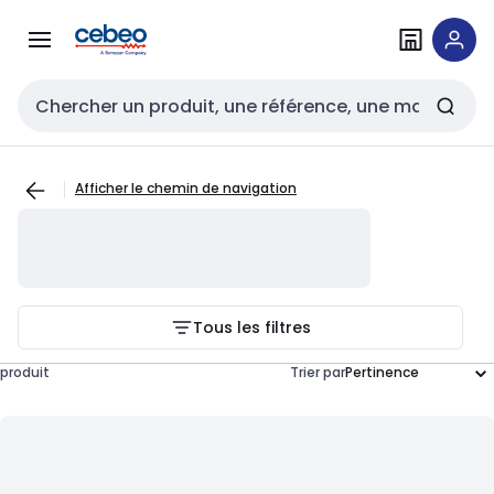
Passer à la
Passer
navigation
au
contenu
Entrée de recherche
Afficher le chemin de navigation
Tous les filtres
produit
Trier par