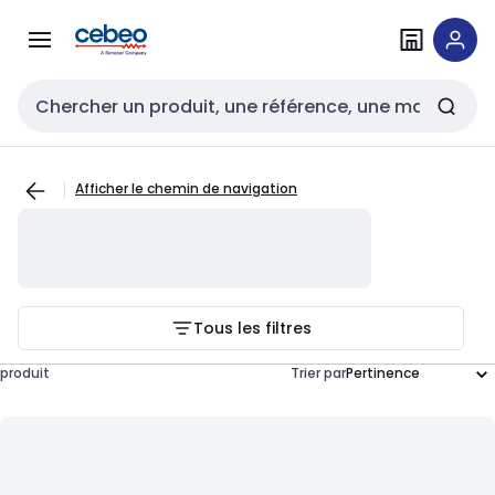
Passer à la
Passer
navigation
au
contenu
Entrée de recherche
Afficher le chemin de navigation
Tous les filtres
produit
Trier par