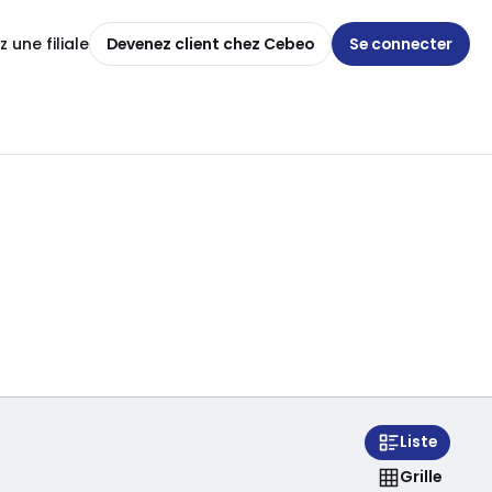
 une filiale
Devenez client chez Cebeo
Se connecter
Liste
Grille