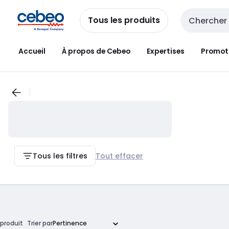
Passer à la
Passer
navigation
au
Tous les produits
Entrée de re
contenu
Accueil
À propos de Cebeo
Expertises
Promot
Tous les filtres
Tout effacer
produit
Trier par