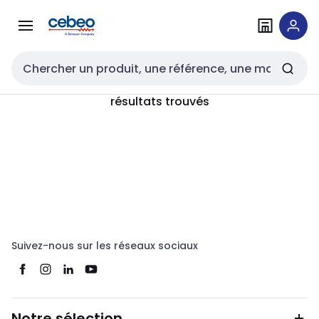
Passer à la
Passer
navigation
au
contenu
Entrée de recherche
résultats trouvés
Suivez-nous sur les réseaux sociaux
Notre sélection