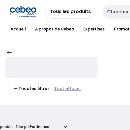
Passer à la
Passer
navigation
au
Tous les produits
Entrée de re
contenu
Accueil
À propos de Cebeo
Expertises
Promot
Tous les filtres
Tout effacer
produit
Trier par