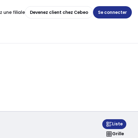
 une filiale
Devenez client chez Cebeo
Se connecter
Liste
Grille