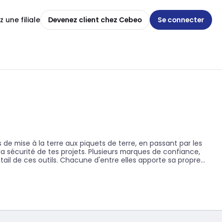
 une filiale
Devenez client chez Cebeo
Se connecter
 de mise à la terre aux piquets de terre, en passant par les
la sécurité de tes projets. Plusieurs marques de confiance,
ail de ces outils. Chacune d'entre elles apporte sa propre
de terre et accessoires adaptés est essentiel pour assurer une
rnissant un chemin sûr pour le courant vers le sol. En