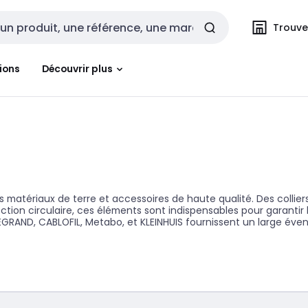
Trouvez
cherche
ions
Découvrir plus
 matériaux de terre et accessoires de haute qualité. Des colliers
ection circulaire, ces éléments sont indispensables pour garantir 
GRAND, CABLOFIL, Metabo, et KLEINHUIS fournissent un large évent
ssant des produits de qualité supérieure. Le choix de matériaux 
 de minimiser les risques associés aux défauts électriques en fou
 la fiabilité de tes installations.