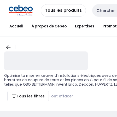
Passer à la
Passer
navigation
au
Tous les produits
Entrée de re
contenu
Accueil
À propos de Cebeo
Expertises
Promot
Optimise ta mise en œuvre d'installations électriques avec des
barrettes de coupure de terre et les pinces en C pour fil de s
telles que OBO BETTERMANN, nVent Erico, Decatel, HUPPERTZ, LE
expertise en matière de conception et de fabrication, garanti
distribution électrique sûre et efficace. Ces outils permettent
Tous les filtres
Tout effacer
maîtrisant bien ces éléments, tu peux ainsi assurer la sécurité et