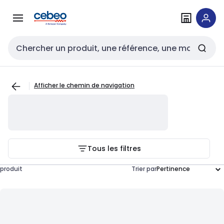
Passer à la
Passer
navigation
au
contenu
Entrée de recherche
Afficher le chemin de navigation
Tous les filtres
produit
Trier par