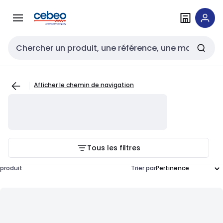
Passer à la
Passer
navigation
au
contenu
Entrée de recherche
Afficher le chemin de navigation
Tous les filtres
produit
Trier par